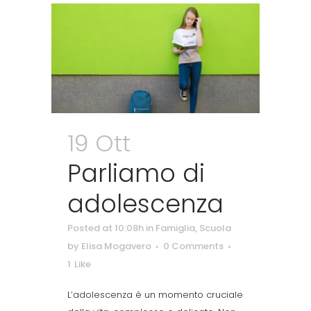
19 Ott
Parliamo di
adolescenza
Posted at 10:08h
in
Famiglia
,
Scuola
by
Elisa Mogavero
0 Comments
1
Like
L’adolescenza è un momento cruciale