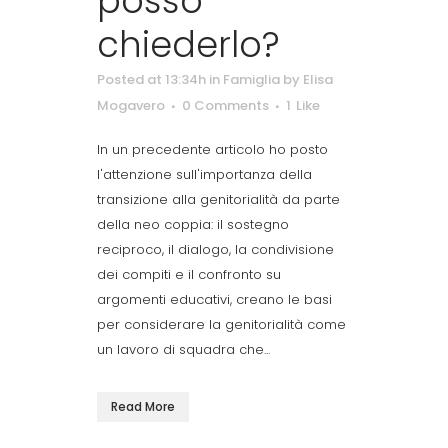
posso
chiederlo?
Posted at 13:34h
in
Famiglia
by
Elisa
Mogavero
0 Comments
1
Like
In un precedente articolo ho posto
l'attenzione sull'importanza della
transizione alla genitorialità da parte
della neo coppia: il sostegno
reciproco, il dialogo, la condivisione
dei compiti e il confronto su
argomenti educativi, creano le basi
per considerare la genitorialità come
un lavoro di squadra che...
Read More