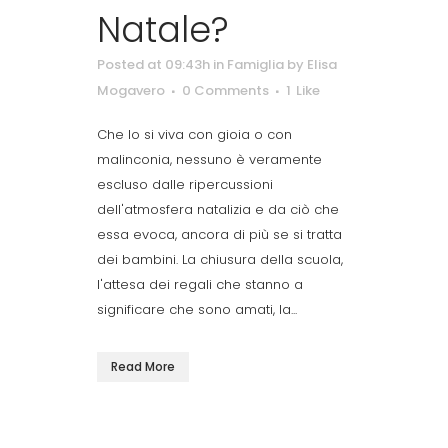
Natale?
Posted at 09:43h
in
Famiglia
by
Elisa
Mogavero
0 Comments
1
Like
Che lo si viva con gioia o con
malinconia, nessuno è veramente
escluso dalle ripercussioni
dell'atmosfera natalizia e da ciò che
essa evoca, ancora di più se si tratta
dei bambini. La chiusura della scuola,
l'attesa dei regali che stanno a
significare che sono amati, la...
Read More