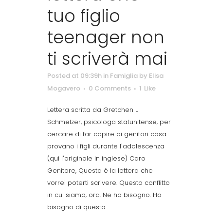
tuo figlio
teenager non
ti scriverà mai
Posted at 09:39h
in
Famiglia
by
Elisa
Mogavero
0 Comments
1
Like
Lettera scritta da Gretchen L
Schmelzer, psicologa statunitense, per
cercare di far capire ai genitori cosa
provano i figli durante l'adolescenza
(qui l'originale in inglese) Caro
Genitore, Questa è la lettera che
vorrei poterti scrivere. Questo conflitto
in cui siamo, ora. Ne ho bisogno. Ho
bisogno di questa...