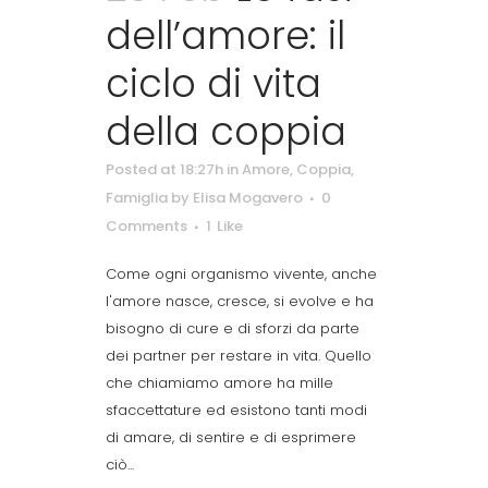
dell’amore: il
ciclo di vita
della coppia
Posted at 18:27h
in
Amore
,
Coppia
,
Famiglia
by
Elisa Mogavero
0
Comments
1
Like
Come ogni organismo vivente, anche
l'amore nasce, cresce, si evolve e ha
bisogno di cure e di sforzi da parte
dei partner per restare in vita. Quello
che chiamiamo amore ha mille
sfaccettature ed esistono tanti modi
di amare, di sentire e di esprimere
ciò...