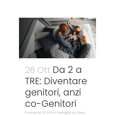
Da 2 a
26 Ott
TRE: Diventare
genitori, anzi
co-Genitori
Posted at 12:01h
in
Famiglia
by
Elisa