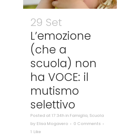
29 Set
L’emozione
(che a
scuola) non
ha VOCE: il
mutismo
selettivo
Posted at 17:34h
in
Famiglia
,
Scuola
by
Elisa Mogavero
0 Comments
1
Like