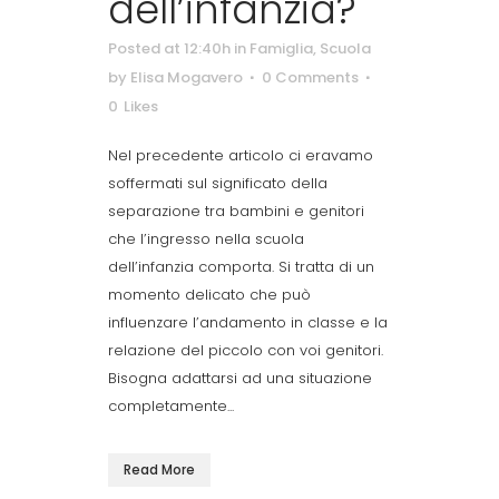
dell’infanzia?
Posted at 12:40h
in
Famiglia
,
Scuola
by
Elisa Mogavero
0 Comments
0
Likes
Nel precedente articolo ci eravamo
soffermati sul significato della
separazione tra bambini e genitori
che l’ingresso nella scuola
dell’infanzia comporta. Si tratta di un
momento delicato che può
influenzare l’andamento in classe e la
relazione del piccolo con voi genitori.
Bisogna adattarsi ad una situazione
completamente...
Read More