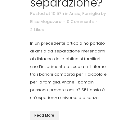
separazione?
Posted at 10:57h
in
Ansia
,
Famiglia
by
Elisa Mogavero
0 Comments
2
Likes
In un precedente articolo ho parlato
di ansia da separazione riferendomi
al distacco dalle abitudini familiari
che l’inserimento a scuola o il ritorno
tra i banchi comporta per il piccolo e
per la famiglia. Anche i bambini
possono provare ansia? Si! L'ansia è
un'esperienza universale e senza...
Read More