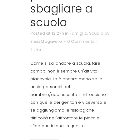
sbagliare a
scuola
Posted at 12:27h
in
Famiglia
,
Scuola
by
Elisa Mogavero
0 Comments
1
Like
Come si sa, andare a scuola, fare i
compiti, non è sempre un'attività
piacevole. Lo è ancora meno se le
ansie personali del
bambino/adolescente si intrecciano
con quelle dei genitori e viceversa e
se aggiungiamo le fisiologiche
difficoltà nell'affrontare le piccole
sfide quotidiane. In questo...