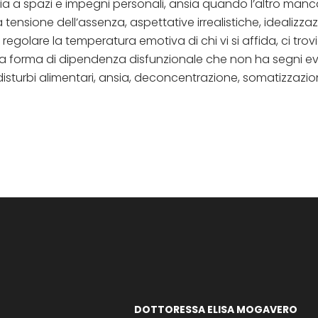
ncia a spazi e impegni personali, ansia quando l’altro man
 tensione dell’assenza, aspettative irrealistiche, idealizz
di regolare la temperatura emotiva di chi vi si affida, ci 
a forma di dipendenza disfunzionale che non ha segni evid
isturbi alimentari, ansia, deconcentrazione, somatizzazion
DOTTORESSA ELISA MOGAVERO