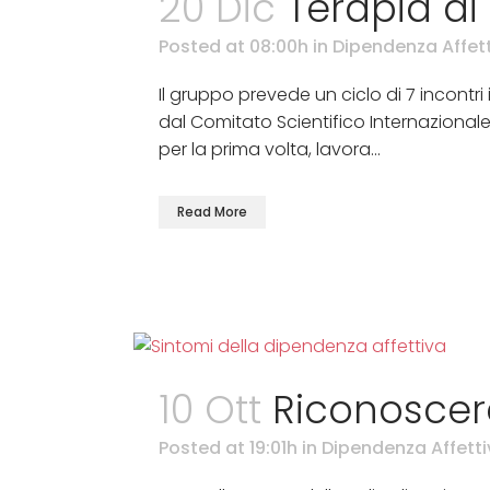
20 Dic
Terapia di
Posted at 08:00h
in
Dipendenza Affet
Il gruppo prevede un ciclo di 7 incontri
dal Comitato Scientifico Internazionale
per la prima volta, lavora...
Read More
10 Ott
Riconoscere
Posted at 19:01h
in
Dipendenza Affetti