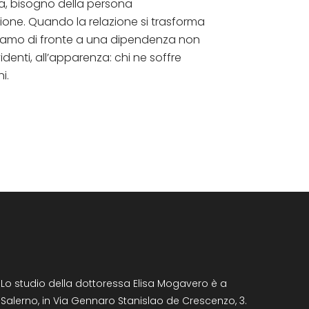
ca, bisogno della persona
azione. Quando la relazione si trasforma
troviamo di fronte a una dipendenza non
enti, all’apparenza: chi ne soffre
i.
Lo studio della dottoressa Elisa Mogavero è a
Salerno, in Via Gennaro Stanislao de Crescenzo, 3.