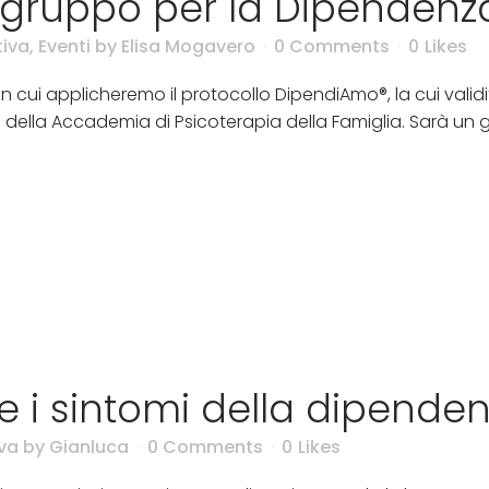
 gruppo per la Dipendenza
tiva
,
Eventi
by
Elisa Mogavero
0 Comments
0
Likes
 in cui applicheremo il protocollo DipendiAmo®, la cui valid
 della Accademia di Psicoterapia della Famiglia. Sarà un gr
 i sintomi della dipenden
va
by
Gianluca
0 Comments
0
Likes