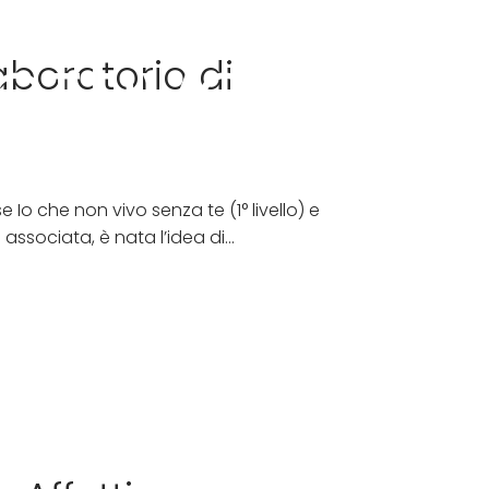
ettiva
Contattami
Cookie Policy (UE)
boratorio di
Io che non vivo senza te (1° livello) e
ssociata, è nata l’idea di...