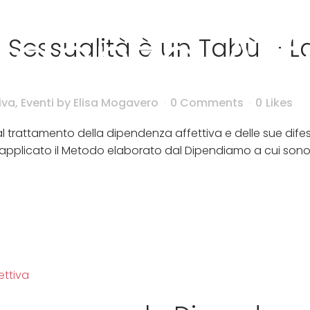
denza Aff
Home
Chi sono
Terapie
Blog
Sessualità è un Tabù – La
iva
,
Eventi
by
Elisa Mogavero
0 Comments
0
Likes
 trattamento della dipendenza affettiva e delle sue difese 
o applicato il Metodo elaborato dal Dipendiamo a cui sono a