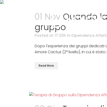
Dipen
01 Nov
Quando la 
gruppo
Posted at 17:20h
in
Dipendenza Affett
Dopo l'esperienza dei gruppi dedicati al
Amore Cactus (2° livello), in cui è stat
Read More